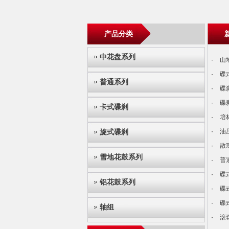
产品分类
中花盘系列
·
山
·
碟
普通系列
·
碟
·
碟
卡式碟刹
·
培
旋式碟刹
·
油
·
散
雪地花鼓系列
·
普
·
碟
铝花鼓系列
·
碟
·
碟
轴组
·
滚