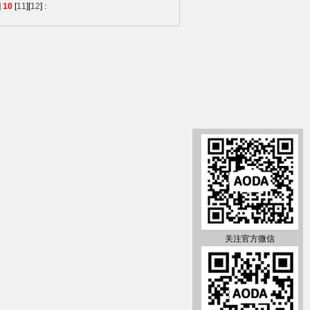
]
10
[
11
][
12
]
:
关注官方微信