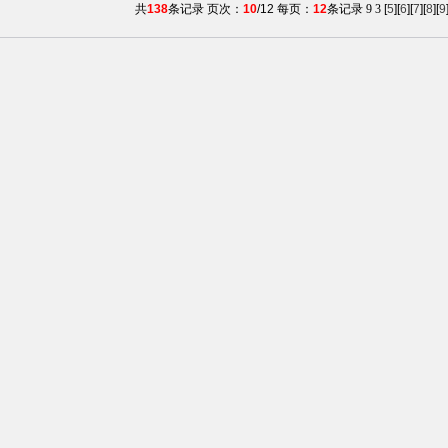
共
138
条记录 页次：
10
/12 每页：
12
条记录
9
3
[
5
][
6
][
7
][
8
][
9