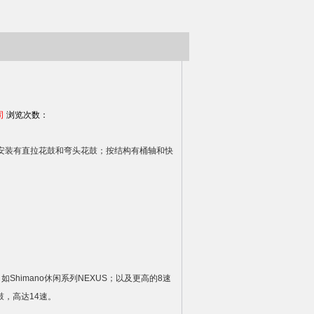
司
浏览次数：
安装有直拉花鼓和弯头花鼓；按结构有桶轴和快
himano休闲系列NEXUS；以及更高的8速
花鼓，高达14速。