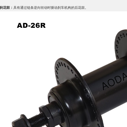
刹花鼓：
具有通过链条逆向转动时驱动刹车机构的后花鼓。