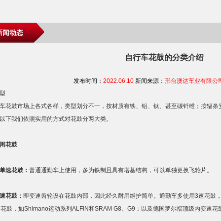
新闻动态
自行车花鼓的分类介绍
发布时间：
2022.06.10
新闻来源：
邢台澳达车业有限公
型
花鼓市场上各式各样，类型划分不一，按材质有铁、铝、钛、甚至碳钎维；按辐条
以下我们依照实用的方式对花鼓分两大类。
闲花鼓
单速花鼓：
普通通勤车上使用，多为铁制且具有塔基结构，可以单独更换飞轮片。
速花鼓：
即变速齿轮设在花鼓内部，因此经久耐用维护简单。通勤车多使用3速花鼓，如S
速花鼓，如Shimano运动系列ALFIN和SRAM G8、G9；以及德国罗尔福顶级内变速