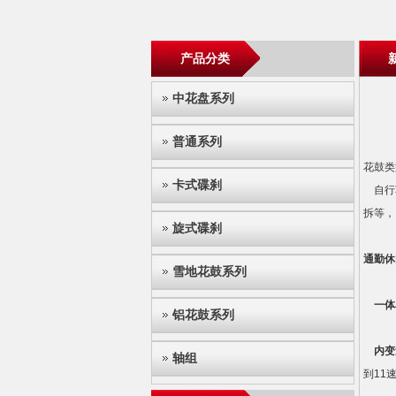
产品分类
中花盘系列
普通系列
花鼓类
卡式碟刹
自行车
拆等，
旋式碟刹
通勤休
雪地花鼓系列
一体
铝花鼓系列
内变
轴组
到11