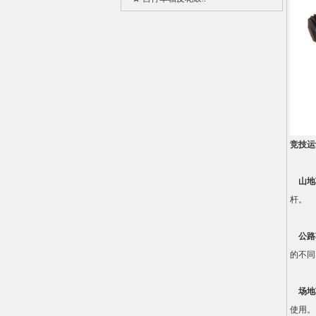
竞技运
山地
杆。
公路
的不同
场地
使用。