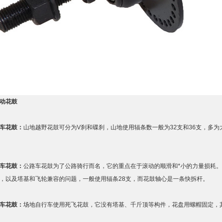
动花鼓
车花鼓：
山地越野花鼓可分为V刹和碟刹，山地使用辐条数一般为32支和36支，多
车花鼓：
公路车花鼓为了公路骑行而名，它的重点在于滚动的顺滑和*小的力量损耗
，以及塔基和飞轮兼容的问题，一般使用辐条28支，而花鼓轴心是一条快拆杆。
车花鼓：
场地自行车使用死飞花鼓，它没有塔基、千斤顶等构件，花盘用螺帽固定，