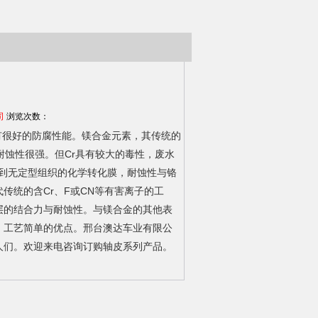
司
浏览次数：
有很好的防腐性能。镁合金元素，其传统的
耐蚀性很强。但Cr具有较大的毒性，废水
得到无定型组织的化学转化膜，耐蚀性与铬
传统的含Cr、F或CN等有害离子的工
层的结合力与耐蚀性。与镁合金的其他表
、工艺简单的优点。邢台澳达车业有限公
人们。欢迎来电咨询订购轴皮系列产品。