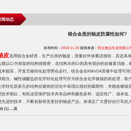
新闻动态
镁合金质的轴皮防腐性如何?
发布时间：
2018.11.20
新闻来源：
邢台澳达车业有限公
轴皮
选用镁合金材质，生产出来的轴皮，质量好外体重还很轻，其还具
盐膜以Cr为骨架的结构很致密，含结构水的Cr则具有很好的自修复功能，
成本较高，开发无铬转化处理势在必行。镁合金在KMnO4溶液中处理可
膜相当。碱性锡酸盐的化学转化处理可作为镁合金化学镀镍的前处理，取代
化学转化层多孔的结构在镀前的活化中表现出很好的吸附性，并能改镀镍
理技术相比，有机涂层保护技术具有品种和颜色多样、适应性广、成本低
进先进的技术，不断创新研发更好的轴皮产品。来满足广大爱好自行车的
共分
[1].
....页