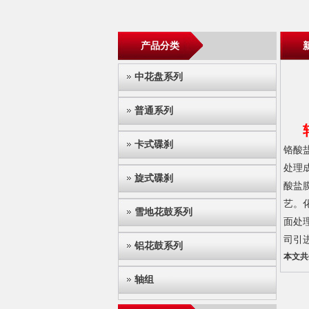
产品分类
中花盘系列
普通系列
卡式碟刹
铬酸
处理
旋式碟刹
酸盐
艺。
雪地花鼓系列
面处
司引
铝花鼓系列
本文
轴组